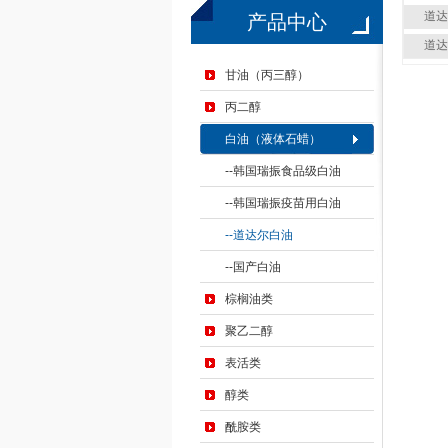
道达
产品中心
道达
甘油（丙三醇）
丙二醇
白油（液体石蜡）
韩国瑞振食品级白油
韩国瑞振疫苗用白油
道达尔白油
国产白油
棕榈油类
聚乙二醇
表活类
醇类
酰胺类