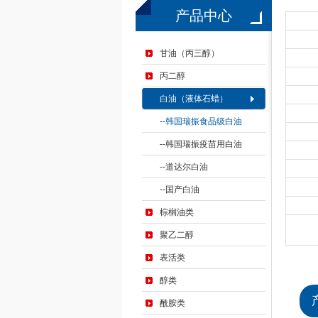
产品中心
甘油（丙三醇）
丙二醇
白油（液体石蜡）
韩国瑞振食品级白油
韩国瑞振疫苗用白油
道达尔白油
国产白油
棕榈油类
聚乙二醇
表活类
醇类
酰胺类