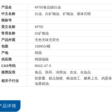
产品名
KF50食品级白油
中文名称
白油、白矿物油、矿物油、液体石蜡
商标号
英文名称
KF50
常用名称
白矿物油
产品外观
无色无味无荧光
包装
168KG/桶
产地
韩国
供应商
韩国瑞振
CAS号码
8042-47-5
推荐应用
食品、医药、润滑油、农业、化妆品
软胶囊、糕点脱模、粮油加工、糖果上光、鸡蛋保
相关子行业
油基础油。
产品详情